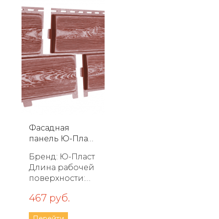
площадь
площадь
панели: 0,5 м2
панели: 0,5 м2
Фасадная
панель Ю-Пласт
Хокла Color Б...
Бренд: Ю-Пласт
Длина рабочей
поверхности:
2000 мм
467 руб.
Ширина
рабочей
Перейти