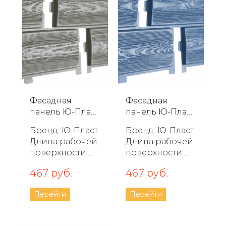
Фасадная
Фасадная
панель Ю-Пласт
панель Ю-Пласт
Хокла Color И...
Хокла Color Г...
Бренд: Ю-Пласт
Бренд: Ю-Пласт
Длина рабочей
Длина рабочей
поверхности:
поверхности:
2000 мм
2000 мм
467 руб.
467 руб.
Ширина
Ширина
рабочей
рабочей
Перейти
Перейти
поверхности:
поверхности:
250 мм
250 мм
Полезная
Полезная