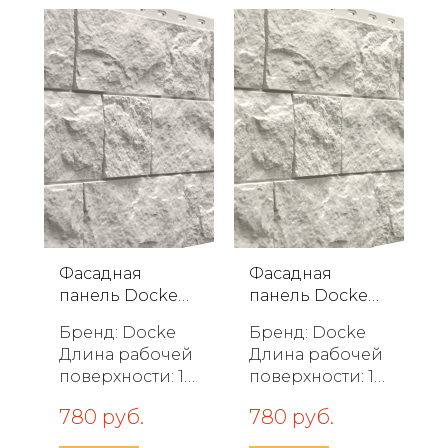
Фасадная
Фасадная
панель Docke
панель Docke
Fels Арктик
Fels Горный
Бренд: Docke
Бренд: Docke
хру...
Длина рабочей
Длина рабочей
поверхности: 10
поверхности: 10
52 мм Ширина
52 мм Ширина
780 руб.
780 руб.
рабочей
рабочей
поверхности:
поверхности: