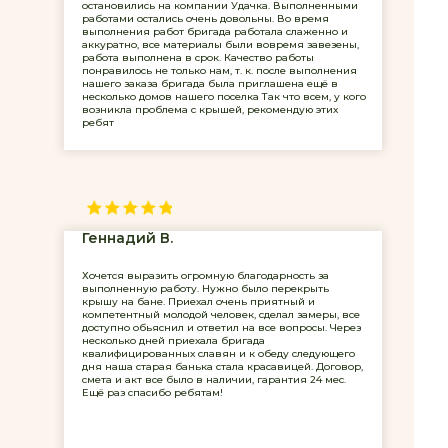
остановились на компании Удачка. Выполненными
работами остались очень довольны. Во время
выполнения работ бригада работала слаженно и
аккуратно, все материалы были вовремя завезены,
работа выполнена в срок. Качество работы
понравилось не только нам, т. к. после выполнения
нашего заказа бригада была приглашена ещё в
несколько домов нашего поселка Так что всем, у кого
возникла проблема с крышей, рекомендую этих
ребят
Геннадий В.
Хочется выразить огромную благодарность за
выполненную работу. Нужно было перекрыть
крышу на бане. Приехал очень приятный и
компетентный молодой человек, сделал замеры, все
доступно обьяснил и ответил на все вопросы. Через
несколько дней приехала бригада
квалифицированных славян и к обеду следующего
дня наша старая банька стала красавицей. Договор,
смета и акт все было в наличии, гарантия 24 мес.
Ещё раз спасибо ребятам!