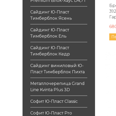
Premium Блок-Хаус D4,7T
Брен
392 мм Ш
Сайдинг Ю-Пласт
Га
Тимберблок Ясень
68
Сайдинг Ю-Пласт
Тимберблок Ель
П
Сайдинг Ю-Пласт
Тимберблок Кедр
Сайдинг виниловый Ю-
Пласт Тимберблок Пихта
Металлочерепица Grand
Line Kvinta Plus 3D
Софит Ю-Пласт Classic
Софит Ю-Пласт Pro