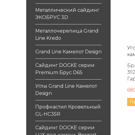
Металлический сайдинг
ЭКОБРУС 3D
Металлочерепица Grand
Line Kredo
Уг
Grand Line Камелот Design
кам
Сайдинг DOCKE серии
Брен
392 мм Ш
Premium Брус D6S
Га
Углы Grand Line Камелот
68
Design
П
Профнастил Кровельный
GL-HC35R
Сайдинг DOCKE серии
LUX под камень Bergart