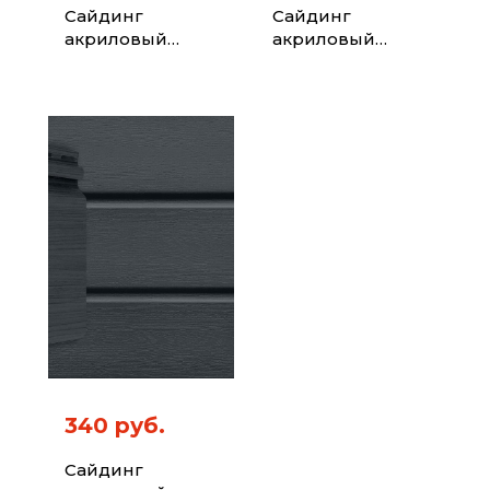
Сайдинг
Сайдинг
акриловый
акриловый
Блок-хаус Grand
Natural-брус
Line Acryl графит
Grand Line Acryl
(3,0м)
темный дуб
(3,0м)
340 руб.
Сайдинг