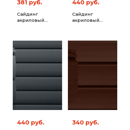
381 руб.
440 руб.
Сайдинг
Сайдинг
акриловый
акриловый
Корабельная
Блок-хаус Grand
доска Grand Line
Line Acryl
Acryl темный
темный дуб
дуб (3,0м)
(3,0м)
440 руб.
340 руб.