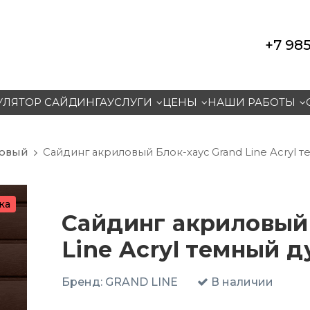
+7 985
УЛЯТОР САЙДИНГА
УСЛУГИ
ЦЕНЫ
НАШИ РАБОТЫ
ловый
Сайдинг акриловый Блок-хаус Grand Line Acryl т
ка
Сайдинг акриловый 
Line Acryl темный ду
Бренд:
GRAND LINE
В наличии