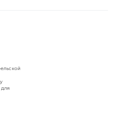
рельской
у
 для