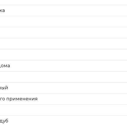
ка
дома
ный
ого применения
дуб