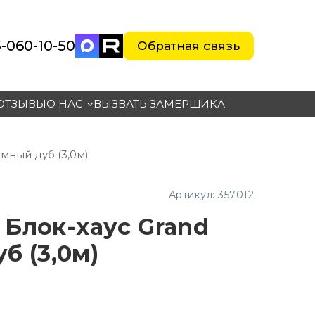
-060-10-5
0
Обратная связь
ОТЗЫВЫ
О НАС
ВЫЗВАТЬ ЗАМЕРЩИКА
емный дуб (3,0м)
Артикул:
357012
Блок-хаус Grand
б (3,0м)