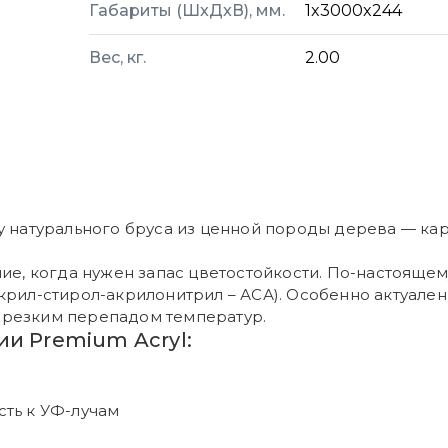
Габариты (ШxДxВ), мм.
1x3000x244
Вес, кг.
2.00
 натурального бруса из ценной породы дерева — ка
ие, когда нужен запас цветостойкости. По-настоящем
крил-стирол-акрилонитрил – АСА). Особенно актуален
 резким перепадом температур.
и Premium Acryl:
ть к УФ-лучам