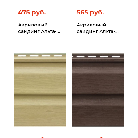
475 руб.
565 руб.
Акриловый
Акриловый
сайдинг Альта-
сайдинг Альта-
Профиль Kanada
Профиль Kanada
Плюс Премиум
Плюс Премиум
Красный 3,66м
Красно-
коричневый
3,66м