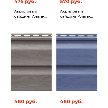
475 руб.
570 руб.
Акриловый
Акриловый
сайдинг Альта-
сайдинг Альта-
Профиль Kanada
Профиль Kanada
Плюс Премиум
Плюс Премиум
Оливковый 3,66
Орех Тёмный
3,66
480 руб.
480 руб.