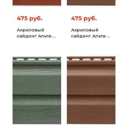
475 руб.
475 руб.
Акриловый
Акриловый
сайдинг Альта-
сайдинг Альта-
Профиль Kanada
Профиль Kanada
Плюс Премиум
Плюс Премиум
Кирпичный
Дуб светлый
3,66м
3,66м