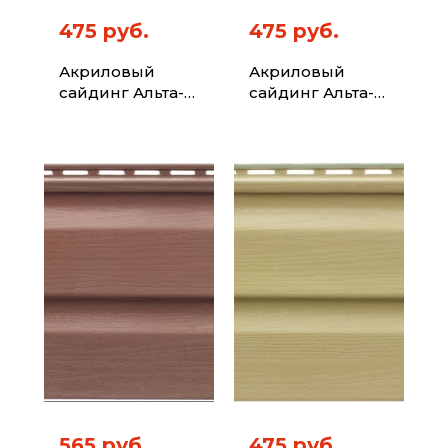
475 руб.
475 руб.
Акриловый
Акриловый
сайдинг Альта-
сайдинг Альта-
Профиль Kanada
Профиль Kanada
Плюс Премиум
Плюс Премиум
Зелёный 3,66м
Красный 3,66м
565 руб.
475 руб.