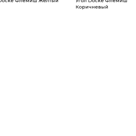
 Docke Флемиш Желтый
Угол Docke Флемиш
Коричневый