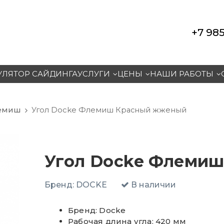
+7 985
УЛЯТОР САЙДИНГА
УСЛУГИ
ЦЕНЫ
НАШИ РАБОТЫ
лемиш
Угол Docke Флемиш Красный жженый
Угол Docke Флеми
Бренд:
DOCKE
В наличии
Бренд: Docke
Рабочая длина угла: 420 мм