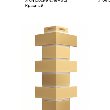
Угол Docke Флемиш
Угол
Красный