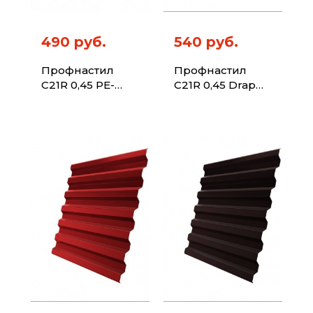
490 руб.
540 руб.
Профнастил
Профнастил
C21R 0,45 PE-
C21R 0,45 Drap
Double RAL 7024
TX RAL 7004
мокрый асфальт
сигнальный
серый