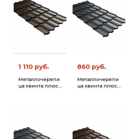
1 110 руб.
860 руб.
Металлочерепи
Металлочерепи
ца квинта плюс
ца квинта плюс
с 3D резом 0,5
с 3D резом 0,5
Atlas X RR 32
Drap TX RAL 7016
темно-
антрацитово-
коричневый
серый