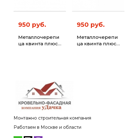
950 руб.
950 руб.
Металлочерепи
Металлочерепи
ца квинта плюс
ца квинта плюс
с 3D резом 0,5
с 3D резом 0,5
PurLite Matt RAL
PurLite Matt RAL
3005 красное
8004 терракота
вино
Монтажно строительная компания
Работаем в Москве и области