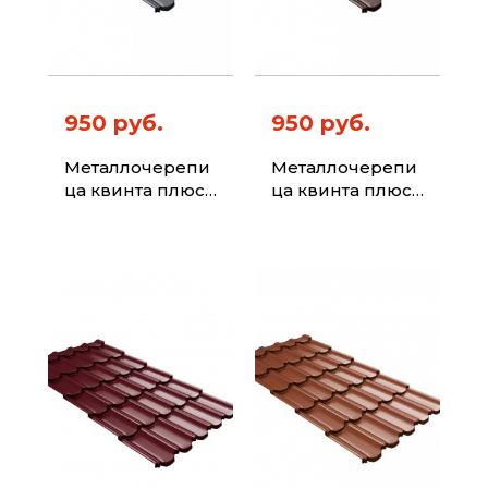
950 руб.
950 руб.
Металлочерепи
Металлочерепи
ца квинта плюс
ца квинта плюс
с 3D резом 0,5
с 3D резом 0,5
PurLite Matt RAL
PurLite Matt RAL
7024 мокрый
8017 шоколад
асфальт