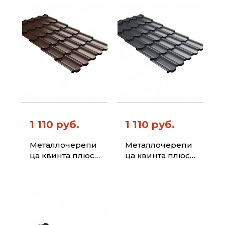
1 110 руб.
1 110 руб.
Металлочерепи
Металлочерепи
ца квинта плюс
ца квинта плюс
с 3D резом 0,5
с 3D резом 0,5
Atlas X RAL 8017
Atlas X RAL 7024
шоколад
мокрый асфальт