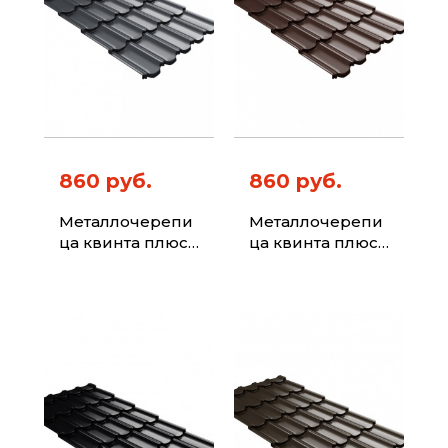
860 руб.
860 руб.
Металлочерепи
Металлочерепи
ца квинта плюс
ца квинта плюс
с 3D резом 0,5
с 3D резом 0,5
Drap TX RAL
Drap TX RAL 8017
7024 мокрый
шоколад
асфальт