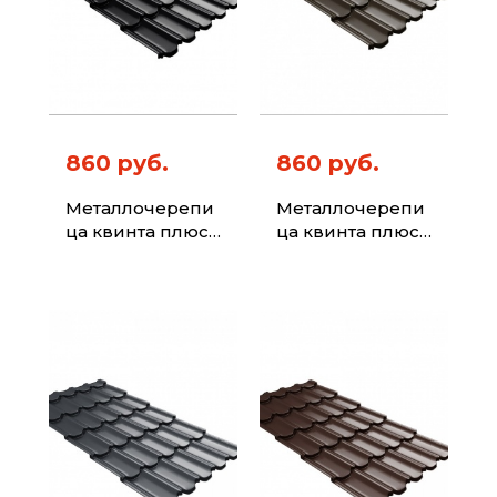
860 руб.
860 руб.
Металлочерепи
Металлочерепи
ца квинта плюс
ца квинта плюс
с 3D резом 0,5
с 3D резом 0,5
Drap TX RAL
Drap TX RR 32
9005 черный
темно-
коричневый