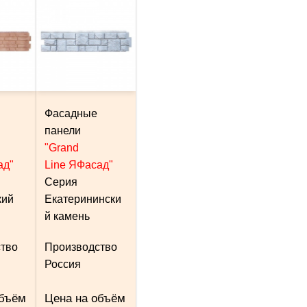
Фасадные
панели
"Grand
ад"
Line ЯФасад"
Серия
кий
Екатеринински
й камень
тво
Производство
Россия
объём
Цена на объём