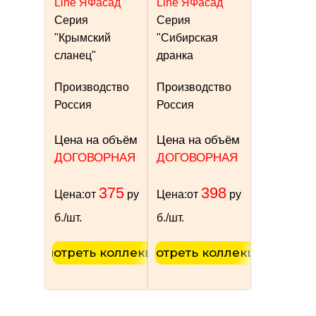
Line ЯФасад"
Line ЯФасад"
Серия
Серия
"Крымский
"Сибирская
сланец"
дранка
Производство
Производство
Россия
Россия
Цена на объём
Цена на объём
ДОГОВОРНАЯ
ДОГОВОРНАЯ
375
398
Цена:
от
ру
Цена:
от
ру
б./шт.
б./шт.
Смотреть коллекцию
Смотреть коллекцию